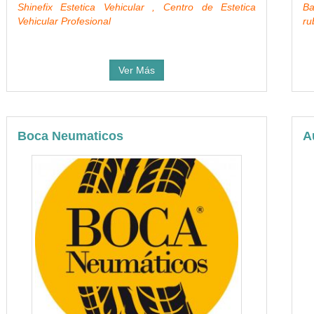
Shinefix Estetica Vehicular , Centro de Estetica
Ba
Vehicular Profesional
ru
Ver Más
Boca Neumaticos
A