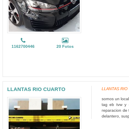
1162700446
20 Fotos
LLANTAS RIO CUARTO
LLANTAS RIO C
somos un local
tag eb tvw y 
reparacion de t
delantero, susp