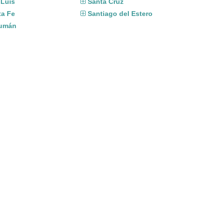
 Luis
Santa Cruz
ta Fe
Santiago del Estero
umán