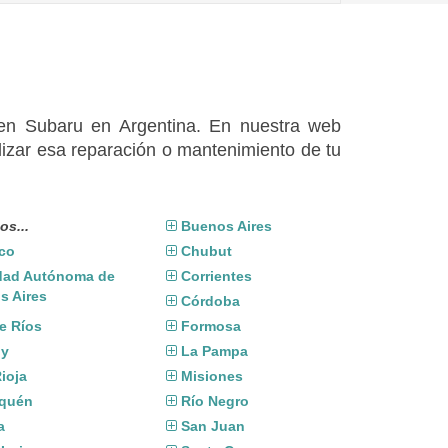
 en Subaru en Argentina. En nuestra web
izar esa reparación o mantenimiento de tu
os...
Buenos Aires
co
Chubut
dad Autónoma de
Corrientes
s Aires
Córdoba
e Ríos
Formosa
uy
La Pampa
ioja
Misiones
quén
Río Negro
a
San Juan