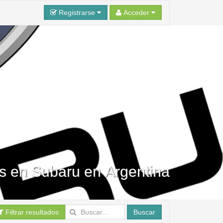
Registrarse
Acceder
os en Subaru en Argentina
Filtrar resultados
Buscar