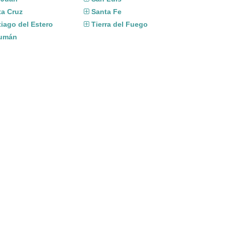
ta Cruz
Santa Fe
iago del Estero
Tierra del Fuego
umán