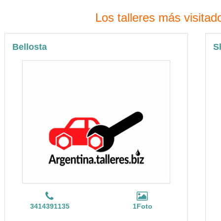
Los talleres más visitad
Bellosta
S
3414391135
1Foto