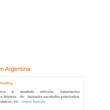
en Argentina
etailing,
os al detallado vehicular, tratamientos
ico,limpieza de tapizados,sacabollos,polarizados,
dalicas, etc...
seguir leyendo