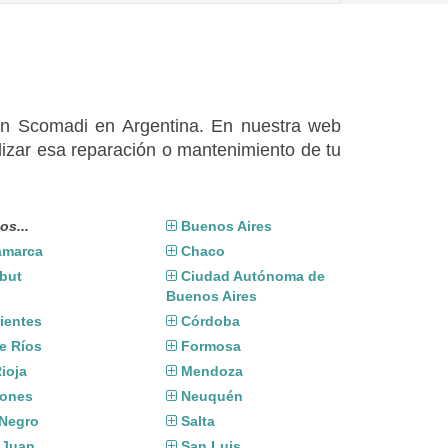
 en Scomadi en Argentina. En nuestra web
izar esa reparación o mantenimiento de tu
os...
Buenos Aires
amarca
Chaco
but
Ciudad Autónoma de
Buenos Aires
ientes
Córdoba
e Ríos
Formosa
ioja
Mendoza
iones
Neuquén
 Negro
Salta
 Juan
San Luis