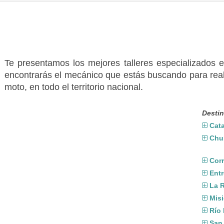
Te presentamos los mejores talleres especializados
encontrarás el mecánico que estás buscando para real
moto, en todo el territorio nacional.
Destin
Cat
Chu
Corr
Entr
La R
Mis
Río
San