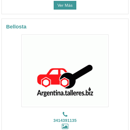
Ver Más
Bellosta
3414391135