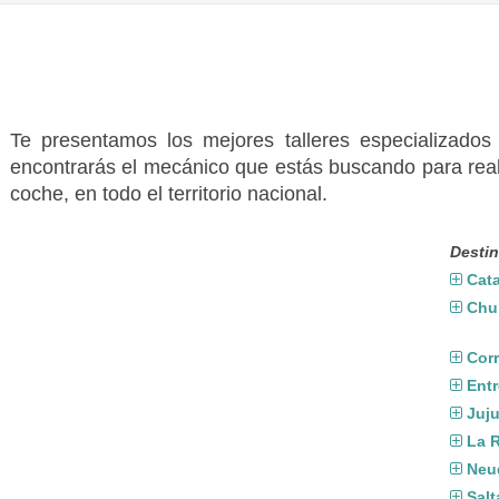
Te presentamos los mejores talleres especializado
encontrarás el mecánico que estás buscando para real
coche, en todo el territorio nacional.
Destin
Cat
Chu
Corr
Entr
Juj
La R
Neu
Salt