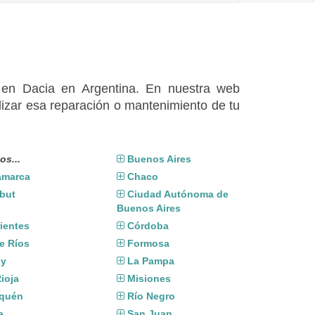
s en Dacia en Argentina. En nuestra web
izar esa reparación o mantenimiento de tu
os...
Buenos Aires
amarca
Chaco
but
Ciudad Autónoma de
Buenos Aires
ientes
Córdoba
e Ríos
Formosa
uy
La Pampa
ioja
Misiones
quén
Río Negro
a
San Juan