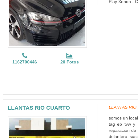
Play Xenon - C
1162700446
20 Fotos
LLANTAS RIO CUARTO
LLANTAS RIO C
somos un local
tag eb tvw y 
reparacion de t
delantero, susp