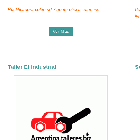
Rectificadora colon srl, Agente oficial cummins
Be
lu
Ver Más
Taller El Industrial
S