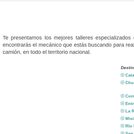
Te presentamos los mejores talleres especializados
encontrarás el mecánico que estás buscando para real
camión, en todo el territorio nacional.
Destin
Cat
Chu
Corr
Entr
La R
Mis
Río
San