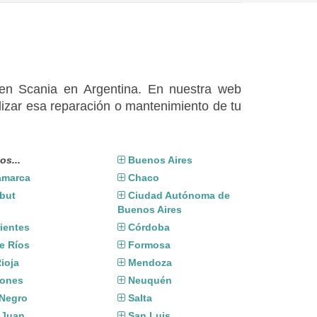
 en Scania en Argentina. En nuestra web
izar esa reparación o mantenimiento de tu
os...
Buenos Aires
amarca
Chaco
but
Ciudad Autónoma de
Buenos Aires
ientes
Córdoba
e Ríos
Formosa
ioja
Mendoza
iones
Neuquén
 Negro
Salta
 Juan
San Luis