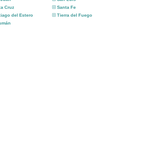
ta Cruz
Santa Fe
iago del Estero
Tierra del Fuego
umán