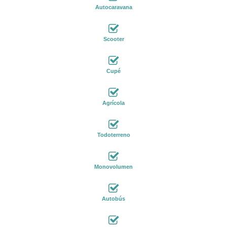
Autocaravana
Scooter
Cupé
Agrícola
Todoterreno
Monovolumen
Autobús