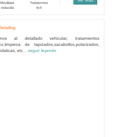
Ver Más
Movilidad
Todoterreno
reducida
4x4
etailing,
os al detallado vehicular, tratamientos
ico,limpieza de tapizados,sacabollos,polarizados,
dalicas, etc...
seguir leyendo