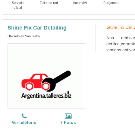
Servicio
Taller en red
Automóvil
Furgoneta
oficial
Shine Fix Car Detailing
Shine Fix Car D
Ubicado en San Isidro
Nos dedicam
acrilico,ceram
laminas antivan
Ver teléfono
7 Fotos