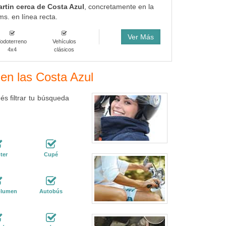
artin cerca de Costa Azul
, concretamente en la
ms. en línea recta.
Ver Más
odoterreno
Vehículos
4x4
clásicos
 en las Costa Azul
s filtrar tu búsqueda
ter
Cupé
lumen
Autobús