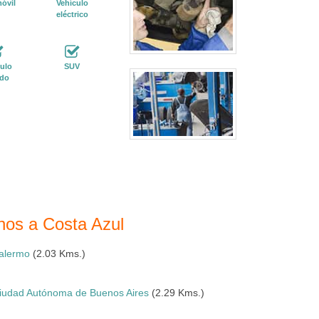
óvil
Vehículo
eléctrico
ulo
SUV
ido
nos a Costa Azul
alermo
(2.03 Kms.)
iudad Autónoma de Buenos Aires
(2.29 Kms.)