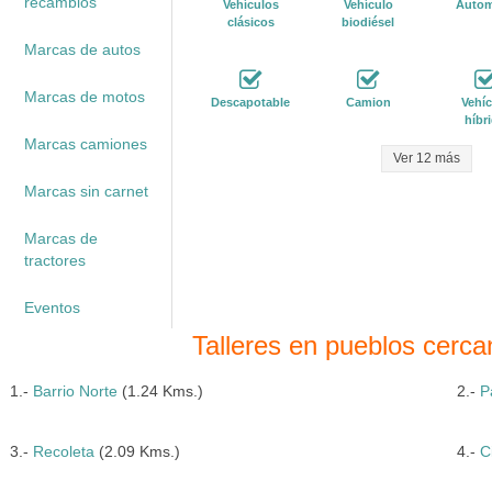
recambios
Vehículos
Vehículo
Autom
clásicos
biodiésel
Marcas de autos
Marcas de motos
Descapotable
Camion
Vehíc
híbr
Marcas camiones
Ver 12 más
Marcas sin carnet
Marcas de
tractores
Eventos
Talleres en pueblos cerca
1.-
Barrio Norte
(1.24 Kms.)
2.-
P
3.-
Recoleta
(2.09 Kms.)
4.-
C