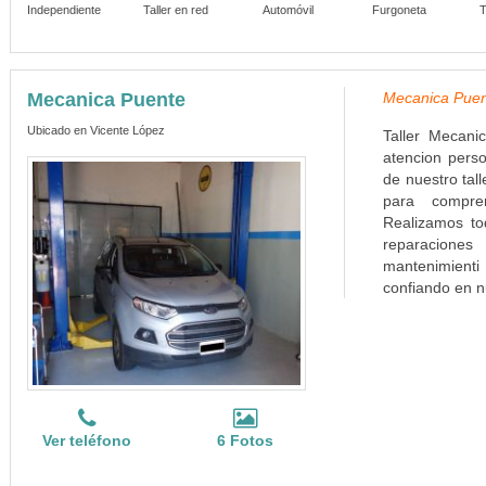
Independiente
Taller en red
Automóvil
Furgoneta
T
Mecanica Puente
Mecanica Puen
Ubicado en Vicente López
Taller Mecani
atencion perso
de nuestro tal
para compren
Realizamos to
reparacione
mantenimienti
confiando en n
Ver teléfono
6 Fotos