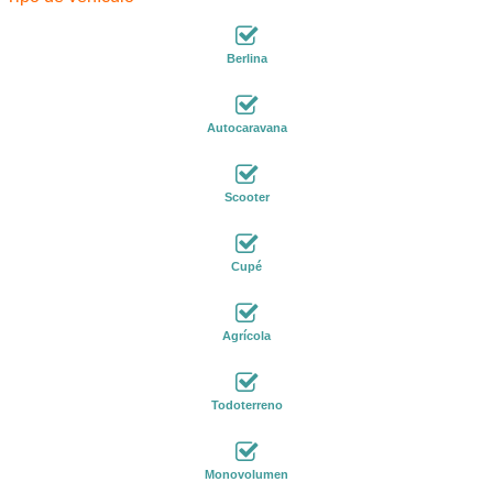
Berlina
Autocaravana
Scooter
Cupé
Agrícola
Todoterreno
Monovolumen