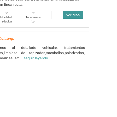
n línea recta.
Ver Más
Movilidad
Todoterreno
reducida
4x4
etailing,
os al detallado vehicular, tratamientos
ico,limpieza de tapizados,sacabollos,polarizados,
dalicas, etc...
seguir leyendo