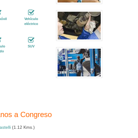
óvil
Vehículo
eléctrico
ulo
SUV
ido
canos a Congreso
astelli
(1.12 Kms.)