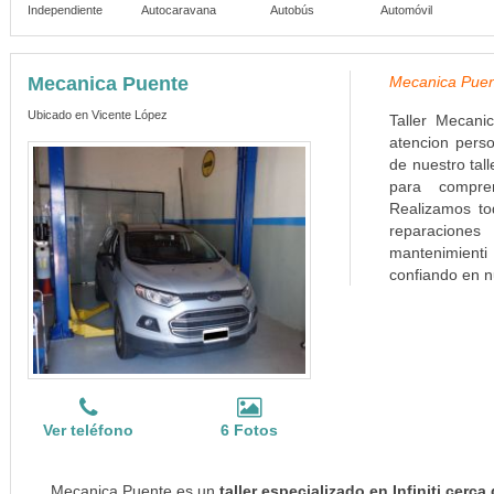
Independiente
Autocaravana
Autobús
Automóvil
Mecanica Puente
Mecanica Puen
Ubicado en Vicente López
Taller Mecani
atencion perso
de nuestro tal
para compren
Realizamos to
reparacione
mantenimienti
confiando en n
Ver teléfono
6 Fotos
Mecanica Puente es un
taller especializado en Infiniti cerc