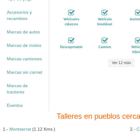
Accesorios y
recambios
Vehículos
Vehículo
Autom
clásicos
biodiésel
Marcas de autos
Marcas de motos
Descapotable
Camion
Vehíc
híbr
Marcas camiones
Ver 12 más
Marcas sin carnet
Marcas de
tractores
Eventos
Talleres en pueblos cer
1.-
Montserrat
(1.12 Kms.)
2.-
C