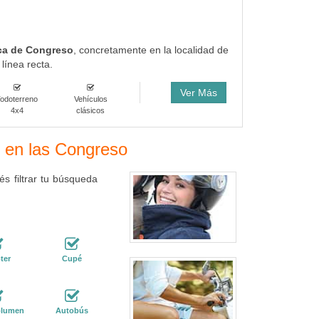
erca de Congreso
, concretamente en la localidad de
línea recta.
Ver Más
odoterreno
Vehículos
4x4
clásicos
s en las Congreso
s filtrar tu búsqueda
ter
Cupé
lumen
Autobús