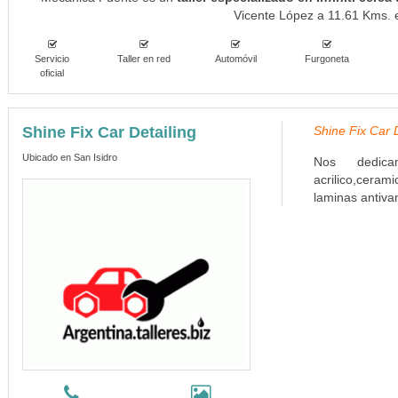
Vicente López a 11.61 Kms. e
Servicio
Taller en red
Automóvil
Furgoneta
oficial
Shine Fix Car Detailing
Shine Fix Car D
Ubicado en San Isidro
Nos dedicam
acrilico,ceram
laminas antivan