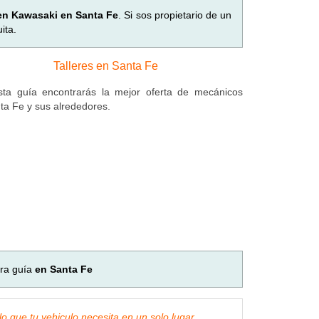
 en Kawasaki en Santa Fe
. Si sos propietario de un
ita.
Talleres en Santa Fe
ta guía encontrarás la mejor oferta de mecánicos
ta Fe y sus alrededores.
tra guía
en Santa Fe
lo que tu vehiculo necesita en un solo lugar