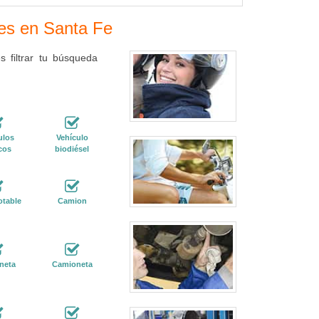
res en Santa Fe
 filtrar tu búsqueda
ulos
Vehículo
cos
biodiésel
otable
Camion
neta
Camioneta