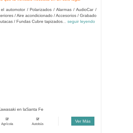
 el automotor / Polarizados / Alarmas / AudioCar /
teriores / Aire acondicionado / Accesorios / Grabado
 Butacas / Fundas Cubre tapizados...
seguir leyendo
 Kawasaki en laSanta Fe
Ver Más
Agrícola
Autobús