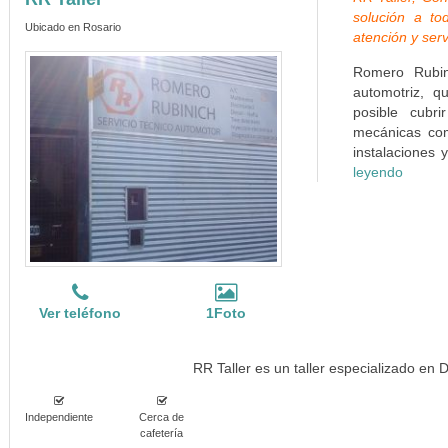
solución a to
Ubicado en Rosario
atención y serv
Romero Rubin
automotriz, 
posible cubr
mecánicas com
instalaciones 
leyendo
Ver teléfono
1Foto
RR Taller es un taller especializado en
Independiente
Cerca de
cafetería