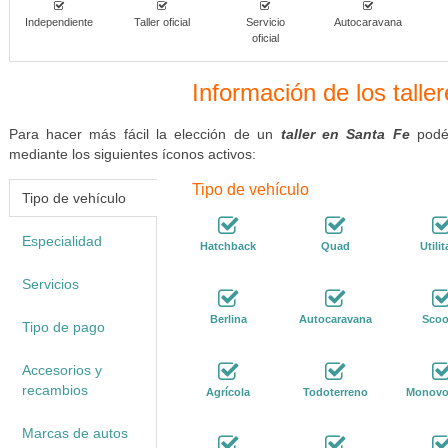
Independiente
Taller oficial
Servicio
Autocaravana
oficial
Información de los talle
Para hacer más fácil la elección de un
taller en Santa Fe
podés
mediante los siguientes íconos activos:
Tipo de vehículo
Tipo de vehículo
Especialidad
Hatchback
Quad
Utilit
Servicios
Berlina
Autocaravana
Scoo
Tipo de pago
Accesorios y
recambios
Agrícola
Todoterreno
Monovo
Marcas de autos