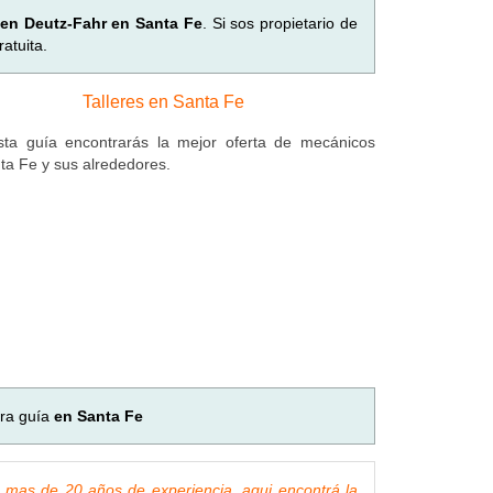
s en Deutz-Fahr en Santa Fe
. Si sos propietario de
atuita.
Talleres en Santa Fe
ta guía encontrarás la mejor oferta de mecánicos
ta Fe y sus alrededores.
tra guía
en Santa Fe
 mas de 20 años de experiencia, aqui encontrá la