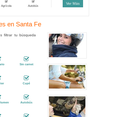
Ver Más
Agrícola
Autobús
res en Santa Fe
 filtrar tu búsqueda
ario
Sin carnet
ter
Cupé
lumen
Autobús