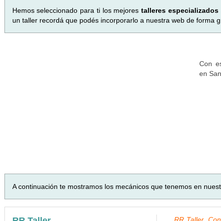
Hemos seleccionado para ti los mejores
talleres especializado
un taller recordá que podés incorporarlo a nuestra web de forma gr
Con es
en San
A continuación te mostramos los mecánicos que tenemos en nues
RR Taller
RR Taller, Con