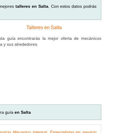
 mejores
talleres en Salta
. Con estos datos podrás
Talleres en Salta
ta guía encontrarás la mejor oferta de mecánicos
ta y sus alrededores.
tra guía
en Salta
rvicio Mecanico Integral, Especialistas en servicio