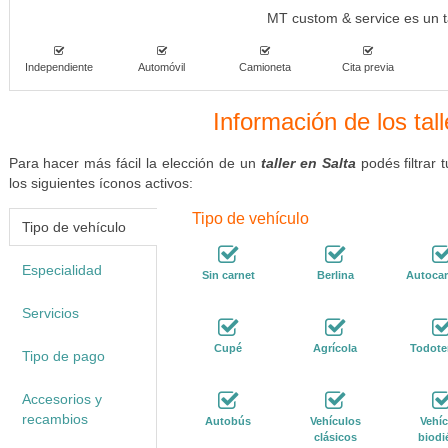
MT custom & service es un ta
Independiente
Automóvil
Camioneta
Cita previa
Información de los tal
Para hacer más fácil la elección de un
taller en Salta
podés filtrar
los siguientes íconos activos:
Tipo de vehículo
Tipo de vehículo
Especialidad
Sin carnet
Berlina
Autoca
Servicios
Cupé
Agrícola
Todote
Tipo de pago
Accesorios y
recambios
Autobús
Vehículos
Vehíc
clásicos
biodi