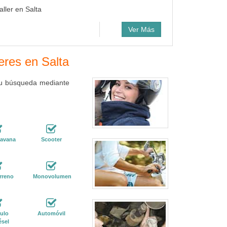
ller en Salta
Ver Más
leres en Salta
 tu búsqueda mediante
ravana
Scooter
rreno
Monovolumen
ulo
Automóvil
ésel