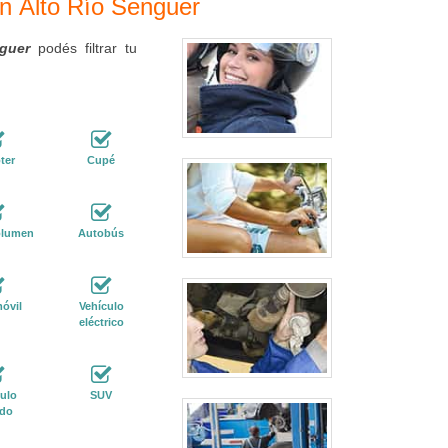
en Alto Río Senguer
nguer
podés filtrar tu
ter
Cupé
lumen
Autobús
óvil
Vehículo
eléctrico
ulo
SUV
ido