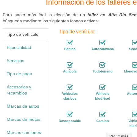
Información de los talleres 
Para hacer más fácil la elección de un
taller en Alto Río Se
búsqueda mediante los siguientes íconos activos:
Tipo de vehículo
Tipo de vehículo
Especialidad
Berlina
Autocaravana
Scoo
Servicios
Agrícola
Todoterreno
Monovo
Tipo de pago
Accesorios y
recambios
Vehículos
Vehículo
Autom
clásicos
biodiésel
Marcas de autos
Marcas de motos
Descapotable
Camion
Vehíc
híbr
Marcas camiones
Ver 12 más